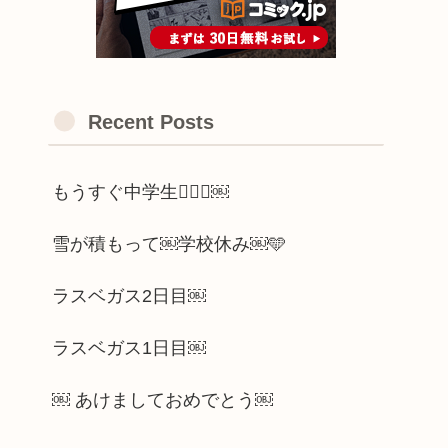
Recent Posts
もうすぐ中学生🫪🫪🫪￼
雪が積もって￼学校休み￼🩵
ラスベガス2日目￼
ラスベガス1日目￼
￼ あけましておめでとう￼