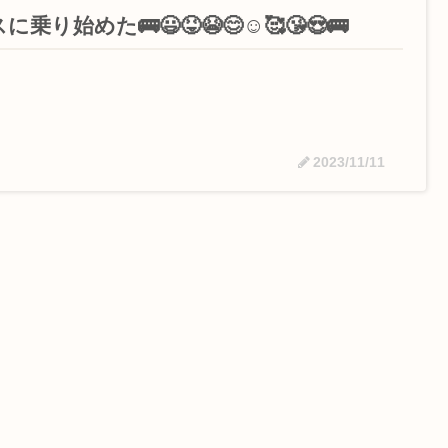
に乗り始めた🚌😃😝😭😊☺️🥰😘😍🚌
2023/11/11