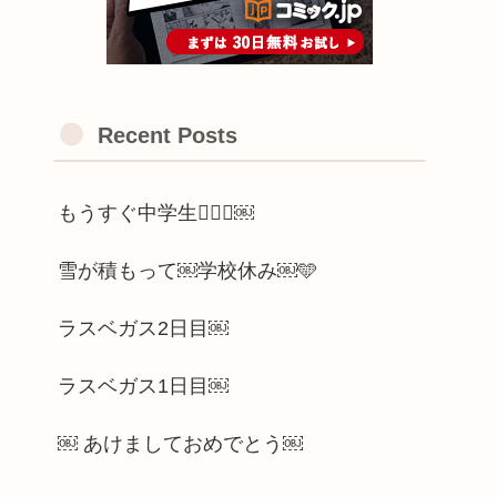
Recent Posts
もうすぐ中学生🫪🫪🫪￼
雪が積もって￼学校休み￼🩵
ラスベガス2日目￼
ラスベガス1日目￼
￼ あけましておめでとう￼