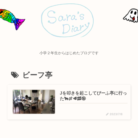
小学２年生からはじめたブログです
ビーフ亭
Jを叩きを起こしてびーふ亭に行っ
た🐂🍖🥩🥓🤪
2023/7/8