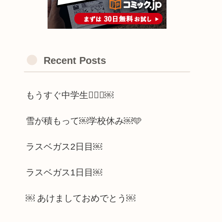
Recent Posts
もうすぐ中学生🫪🫪🫪￼
雪が積もって￼学校休み￼🩵
ラスベガス2日目￼
ラスベガス1日目￼
￼ あけましておめでとう￼