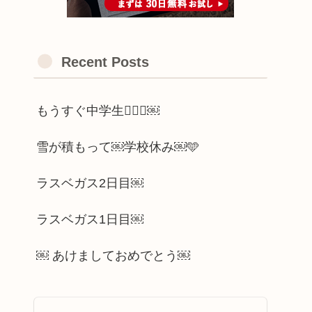
Recent Posts
もうすぐ中学生🫪🫪🫪￼
雪が積もって￼学校休み￼🩵
ラスベガス2日目￼
ラスベガス1日目￼
￼ あけましておめでとう￼