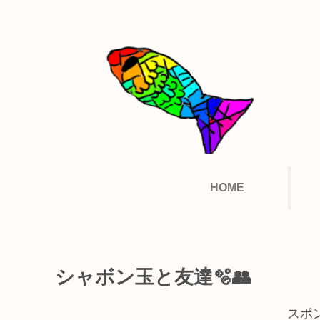
HOME
シャボン玉と友達🫧👥
スポ