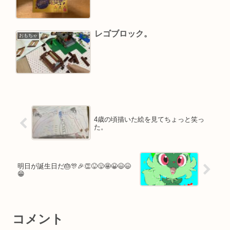
レゴブロック。
おもちゃ
4歳の頃描いた絵を見てちょっと笑っ
た。
明日が誕生日だ🎂🎊🎉👏😝😛🤩😀😃😄
😁
コメント