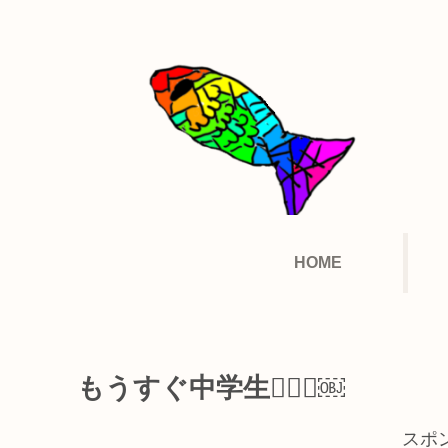
HOME
もうすぐ中学生🫪🫪🫪￼
スポ