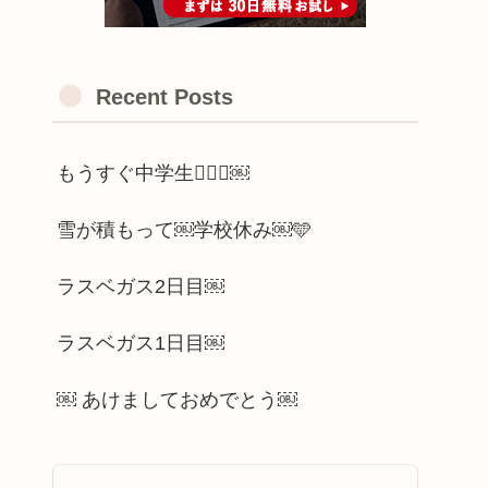
Recent Posts
もうすぐ中学生🫪🫪🫪￼
雪が積もって￼学校休み￼🩵
ラスベガス2日目￼
ラスベガス1日目￼
￼ あけましておめでとう￼