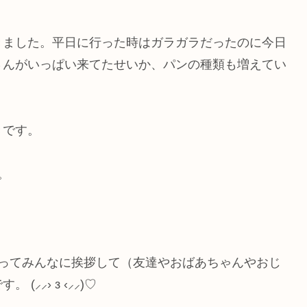
きました。平日に行った時はガラガラだったのに今日
さんがいっぱい来てたせいか、パンの種類も増えてい
きです。
。
帰ってみんなに挨拶して（友達やおばあちゃんやおじ
⸝› з ‹⸝⸝)‬♡