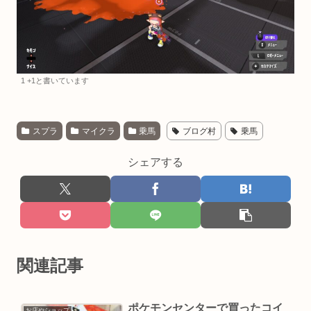
1 +1と書いています
スプラ
マイクラ
乗馬
ブログ村
乗馬
シェアする
関連記事
ポケモンセンターで買ったコイ
お店やショップ