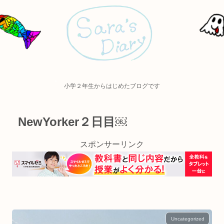
小学２年生からはじめたブログです
NewYorker２日目￼
スポンサーリンク
Uncategorized