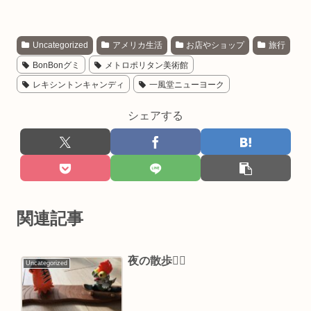
Uncategorized
アメリカ生活
お店やショップ
旅行
BonBonグミ
メトロポリタン美術館
レキシントンキャンディ
一風堂ニューヨーク
シェアする
関連記事
夜の散歩🚶‍♂️
Uncategorized