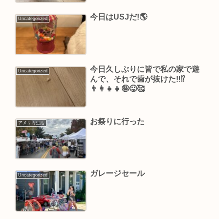
今日はUSJだ!🌎
Uncategorized
今日久しぶりに皆で私の家で遊
Uncategorized
んで、それで歯が抜けた‼️⁉️
👨‍👩‍👧‍👧🤪😛🥰
お祭りに行った
アメリカ生活
ガレージセール
Uncategorized