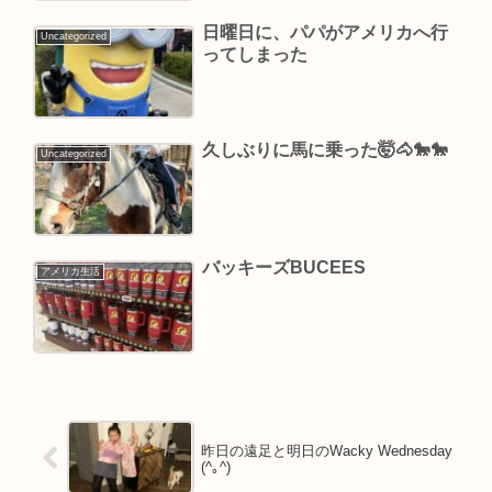
日曜日に、パパがアメリカへ行
Uncategorized
ってしまった
久しぶりに馬に乗った🤯🐴🐎🐎
Uncategorized
バッキーズBUCEES
アメリカ生活
昨日の遠足と明日のWacky Wednesday
(^｡^)