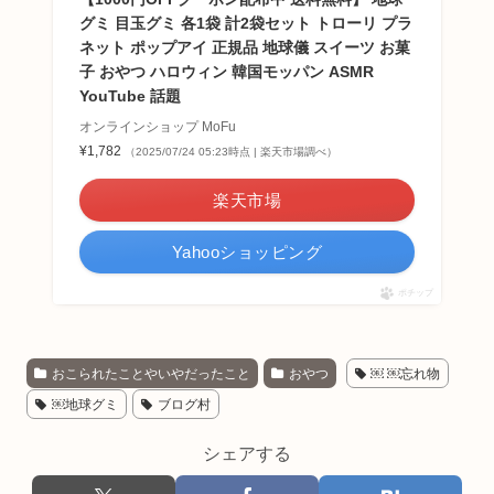
グミ 目玉グミ 各1袋 計2袋セット トローリ プラ
ネット ポップアイ 正規品 地球儀 スイーツ お菓
子 おやつ ハロウィン 韓国モッパン ASMR
YouTube 話題
オンラインショップ MoFu
¥1,782
（2025/07/24 05:23時点 | 楽天市場調べ）
楽天市場
Yahooショッピング
ポチップ
おこられたことやいやだったこと
おやつ
￼ ￼忘れ物
￼地球グミ
ブログ村
シェアする