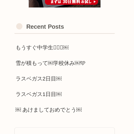
Recent Posts
もうすぐ中学生🫪🫪🫪￼
雪が積もって￼学校休み￼🩵
ラスベガス2日目￼
ラスベガス1日目￼
￼ あけましておめでとう￼