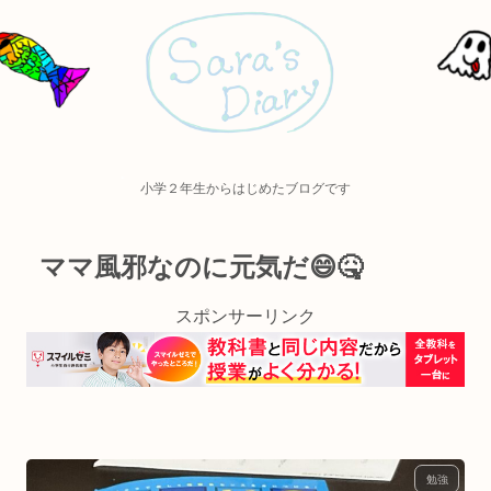
小学２年生からはじめたブログです
ママ風邪なのに元気だ😄🤒
スポンサーリンク
勉強