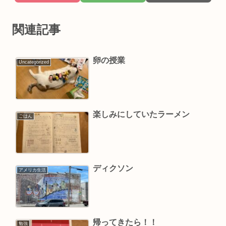
関連記事
卵の授業
Uncategorized
楽しみにしていたラーメン
ごはん
ディクソン￼
アメリカ生活
帰ってきたら！！
勉強