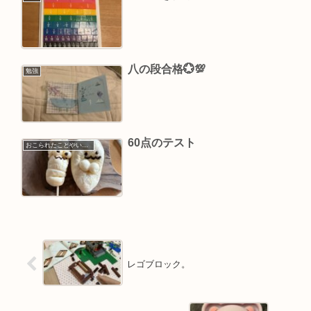
八の段合格💮💯
勉強
60点のテスト
おこられたことやいやだったこと
レゴブロック。