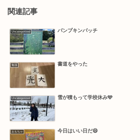
関連記事
パンプキンパッチ
Uncategorized
書道をやった
勉強
雪が積もって￼学校休み￼🩵
Uncategorized
今日はいい日だ😄
おもちゃ