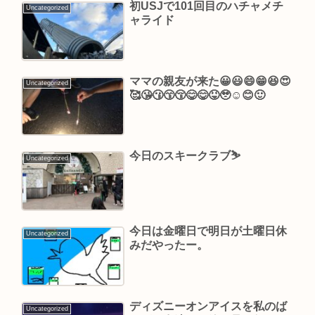
初USJで101回目のハチャメチ
Uncategorized
ャライド
ママの親友が来た😀😃😄😁😆😍
Uncategorized
🥰😘😗😙😚😋😋😝🥹☺️😊🙂
今日のスキークラブ⛷
Uncategorized
今日は金曜日で明日が土曜日休
Uncategorized
みだやったー。
ディズニーオンアイスを私のば
Uncategorized