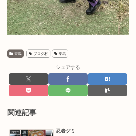
乗馬
ブログ村
乗馬
シェアする
関連記事
忍者グミ
おやつ