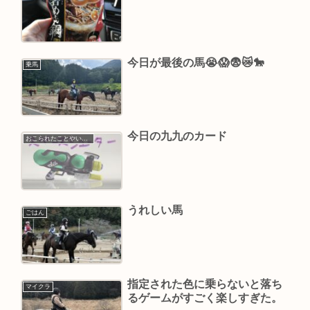
今日が最後の馬😭😱😨😿🐎
乗馬
今日の九九のカード
おこられたことやいやだったこと
うれしい馬
ごはん
指定された色に乗らないと落ち
マイクラ
るゲームがすごく楽しすぎた。