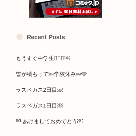
Recent Posts
もうすぐ中学生🫪🫪🫪￼
雪が積もって￼学校休み￼🩵
ラスベガス2日目￼
ラスベガス1日目￼
￼ あけましておめでとう￼